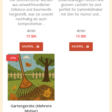
aus umweltfreundlicher
grünem Lächeln! Sie sind
Zellulose und Baumwolle
perfekt für Gartenliebhaber
hergestellt, was sie sowohl
mit Sinn für Humor und…
nachhaltig als auch
kompostierbar…
45 SEK
45 SEK
15 SEK
15 SEK
KAUFEN…
KAUFEN…
- 67%
Gartengeräte (Mehrere
Motive)