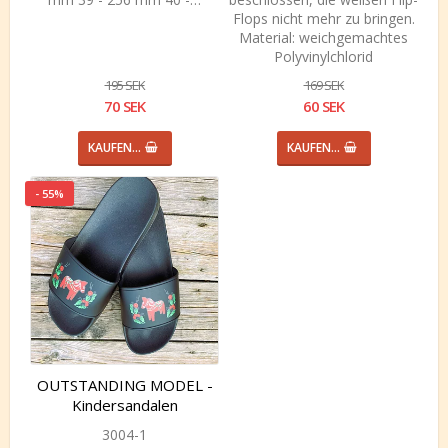
Flops nicht mehr zu bringen.
Material: weichgemachtes
Polyvinylchlorid
195 SEK
169 SEK
70 SEK
60 SEK
KAUFEN…
KAUFEN…
- 55%
OUTSTANDING MODEL -
Kindersandalen
3004-1