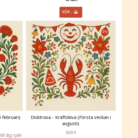
KÖP…
4 februari)
Disktrasa - Kräftskiva (Första veckan i
augusti)
6004
ill dig själv