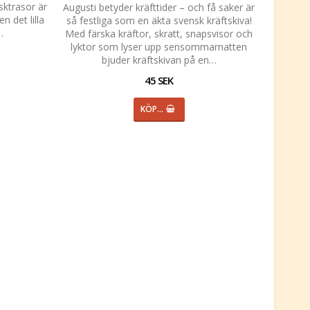
sktrasor är
Augusti betyder kräfttider – och få saker är
n det lilla
så festliga som en äkta svensk kräftskiva!
…
Med färska kräftor, skratt, snapsvisor och
lyktor som lyser upp sensommarnatten
bjuder kräftskivan på en…
45 SEK
KÖP…