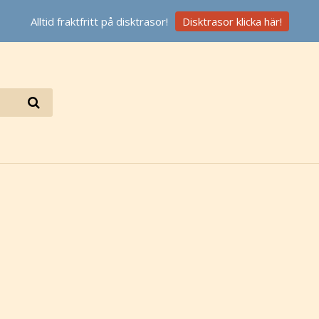
Alltid fraktfritt på disktrasor!
Disktrasor klicka här!