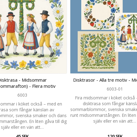
isktrasa - Midsommar
Disktrasor - Alla tre motiv -
ommarafton) - Flera motiv
6003-01
6003
Fira midsommar i köket också
disktrasa som fångar känsl
sommar i köket också – med en
sommarblommor, svenska smake
trasa som fångar känslan av
runt midsommarstången. En liten g
mmor, svenska smaker och dans
själv eller en vän att…
marstången. En liten gåva till dig
själv eller en vän att…
45 SEK
120 SEK