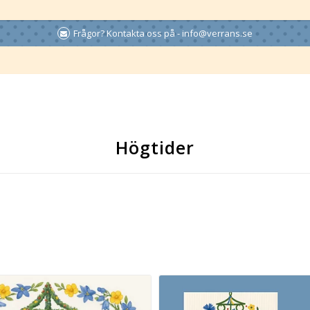
Frågor? Kontakta oss på - info@verrans.se
Högtider