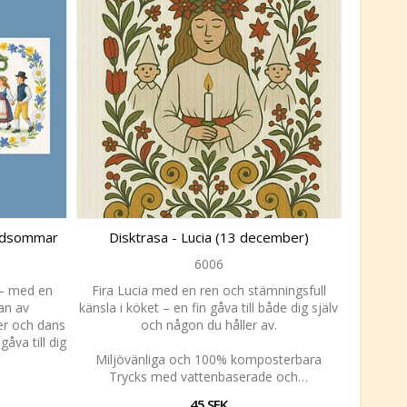
 Midsommar
Disktrasa - Lucia (13 december)
6006
 – med en
Fira Lucia med en ren och stämningsfull
an av
känsla i köket – en fin gåva till både dig själv
r och dans
och någon du håller av.
åva till dig
Miljövänliga och 100% komposterbara
Trycks med vattenbaserade och…
45 SEK