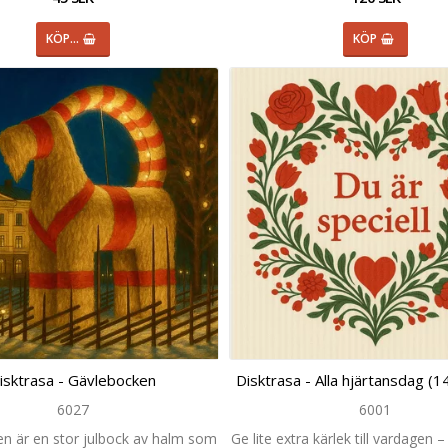
KÖP…
KÖP
isktrasa - Gävlebocken
Disktrasa - Alla hjärtansdag (1
6027
6001
n är en stor julbock av halm som
Ge lite extra kärlek till vardagen – t