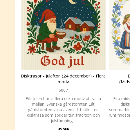
Disktrasor - Julafton (24 december) - Flera
D
motiv
(Mids
6007
För julen har vi flera olika motiv att välja
Fira mid
mellan. Svenska gårdstomten Låt
disk
gårdstomten vaka även i ditt kök – en
sommarblo
disktrasa som sprider tur, tradition och
runt midsom
julstämning…
45 SEK