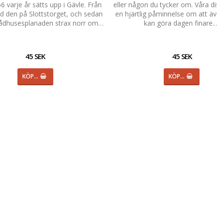
 varje år sätts upp i Gävle. Från
eller någon du tycker om. Våra di
d den på Slottstorget, och sedan
en hjärtlig påminnelse om att äve
ådhusesplanaden strax norr om…
kan göra dagen finare.
45 SEK
45 SEK
KÖP…
KÖP…