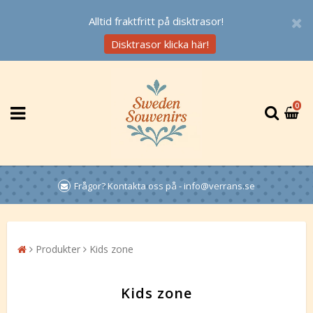
Alltid fraktfritt på disktrasor!
Disktrasor klicka här!
0
Frågor? Kontakta oss på - info@verrans.se
Produkter
Kids zone
Kids zone