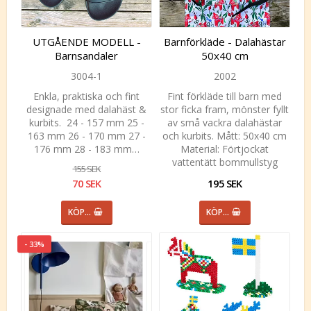
UTGÅENDE MODELL -
Barnförkläde - Dalahästar
Barnsandaler
50x40 cm
3004-1
2002
Enkla, praktiska och fint
Fint förkläde till barn med
designade med dalahäst &
stor ficka fram, mönster fyllt
kurbits. 24 - 157 mm 25 -
av små vackra dalahästar
163 mm 26 - 170 mm 27 -
och kurbits. Mått: 50x40 cm
176 mm 28 - 183 mm…
Material: Förtjockat
vattentätt bommullstyg
155 SEK
70 SEK
195 SEK
KÖP…
KÖP…
- 33%