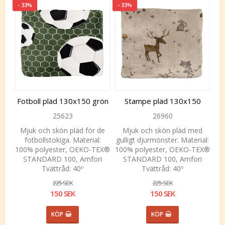
- 33%
- 33%
Fotboll pläd 130x150 grön
Stampe pläd 130x150
25623
26960
Mjuk och skön pläd för de
Mjuk och skön pläd med
fotbollstokiga. Material:
gulligt djurmönster. Material:
100% polyester, OEKO-TEX®
100% polyester, OEKO-TEX®
STANDARD 100, Amfori
STANDARD 100, Amfori
Tvättråd: 40º
Tvättråd: 40º
225 SEK
225 SEK
150 SEK
150 SEK
KÖP
KÖP