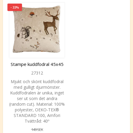
- 33%
Stampe kuddfodral 45x45
27312
Mjukt och skönt kuddfodral
med gulligt djurmönster.
Kuddfodralen är unika, inget
ser ut som det andra
(random cut). Material: 100%
polyester, OEKO-TEX®
STANDARD 100, Amfori
Tvättråd: 40º
149 SEK