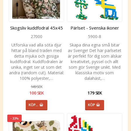
Skogsliv kuddfodral 45x45
Pärlset - Svenska ikoner
27000
5900-8
Utforska vad alla söta djur
Skapa dina egna små bitar
hittar på bland träden med
av Sverige! Det här pärlsetet
detta mjuka och gosiga
är perfekt för dig som älskar
kuddfodral. Kuddfodralen är
kreativitet, pyssel och allt
unika, inget ser ut som det
som gör Sverige unikt. Med
andra (random cut). Material:
klassiska motiv som
100% polyester,…
dalahäst,…
149 SEK
100 SEK
179 SEK
KÖP…
KÖP
- 33%