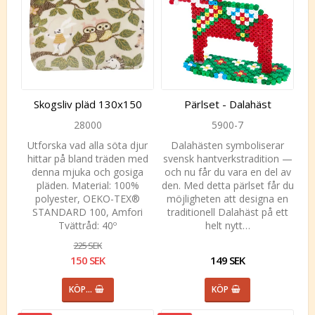
Skogsliv pläd 130x150
Pärlset - Dalahäst
28000
5900-7
Utforska vad alla söta djur
Dalahästen symboliserar
hittar på bland träden med
svensk hantverkstradition —
denna mjuka och gosiga
och nu får du vara en del av
pläden. Material: 100%
den. Med detta pärlset får du
polyester, OEKO-TEX®
möjligheten att designa en
STANDARD 100, Amfori
traditionell Dalahäst på ett
Tvättråd: 40º
helt nytt…
225 SEK
150 SEK
149 SEK
KÖP…
KÖP