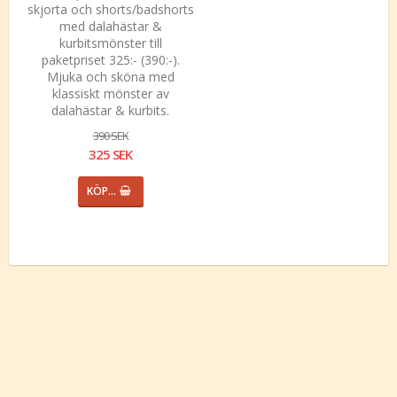
skjorta och shorts/badshorts
med dalahästar &
kurbitsmönster till
paketpriset 325:- (390:-).
Mjuka och sköna med
klassiskt mönster av
dalahästar & kurbits.
390 SEK
325 SEK
KÖP…