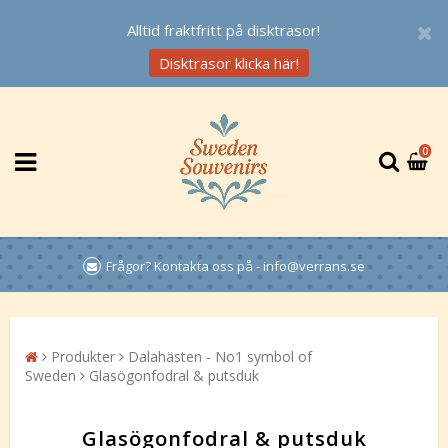
Alltid fraktfritt på disktrasor!
Disktrasor klicka här!
0
Frågor? Kontakta oss på - info@verrans.se
Produkter
Dalahästen - No1 symbol of
Sweden
Glasögonfodral & putsduk
Glasögonfodral & putsduk