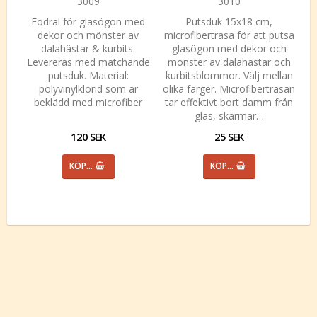
3009
3010
Fodral för glasögon med
Putsduk 15x18 cm,
dekor och mönster av
microfibertrasa för att putsa
dalahästar & kurbits.
glasögon med dekor och
Levereras med matchande
mönster av dalahästar och
putsduk. Material:
kurbitsblommor. Välj mellan
polyvinylklorid som är
olika färger. Microfibertrasan
beklädd med microfiber
tar effektivt bort damm från
glas, skärmar…
120 SEK
25 SEK
KÖP…
KÖP…