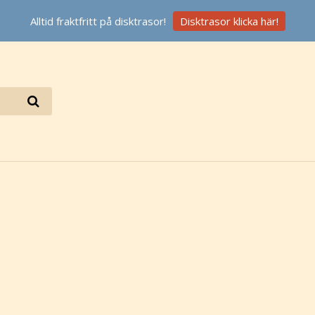
Alltid fraktfritt på disktrasor!
Disktrasor klicka här!