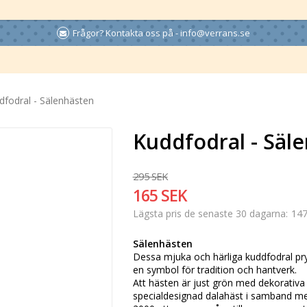
Frågor? Kontakta oss på - info@verrans.se
dfodral - Sälenhästen
Kuddfodral - Säl
295 SEK
165 SEK
147
Lägsta pris de senaste 30 dagarna
Sälenhästen
Dessa mjuka och härliga kuddfodral pr
en symbol för tradition och hantverk.
Att hästen är just grön med dekorativa
specialdesignad dalahäst i samband m