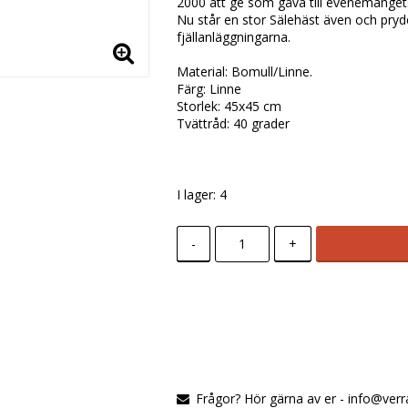
2000 att ge som gåva till evenemangets 
Nu står en stor Sälehäst även och pryd
fjällanläggningarna.
Material: Bomull/Linne.
Färg: Linne
Storlek: 45x45 cm
Tvättråd: 40 grader
I lager: 4
-
+
Frågor? Hör gärna av er - info@verr