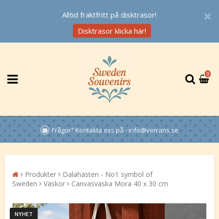
Alltid fraktfritt på disktrasor!
Disktrasor klicka här!
0
Frågor? Kontakta oss på - info@verrans.se
Produkter
Dalahästen - No1 symbol of
Sweden
Väskor
Canvasväska Mora 40 x 30 cm
NYHET