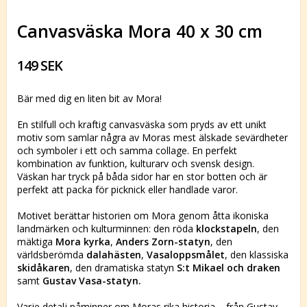
Canvasväska Mora 40 x 30 cm
149 SEK
Bär med dig en liten bit av Mora!
En stilfull och kraftig canvasväska som pryds av ett unikt
motiv som samlar några av Moras mest älskade sevärdheter
och symboler i ett och samma collage. En perfekt
kombination av funktion, kulturarv och svensk design.
Väskan har tryck på båda sidor har en stor botten och är
perfekt att packa för picknick eller handlade varor.
Motivet berättar historien om Mora genom åtta ikoniska
landmärken och kulturminnen: den röda
klockstapeln
, den
mäktiga
Mora kyrka
,
Anders Zorn-statyn
, den
världsberömda
dalahästen
,
Vasaloppsmålet
, den klassiska
skidåkaren
, den dramatiska statyn
S:t Mikael och draken
samt
Gustav Vasa-statyn.
Varje detalj påminner om Moras rika historia – från Gustav